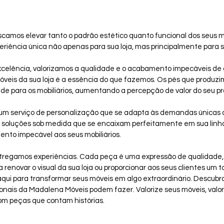
camos elevar tanto o padrão estético quanto funcional dos seus m
iência única não apenas para sua loja, mas principalmente para s
xcelência, valorizamos a qualidade e o acabamento impecáveis de
móveis da sua loja é a essência do que fazemos. Os pés que produz
de para os mobiliários, aumentando a percepção de valor do seu pr
um serviço de personalização que se adapta às demandas únicas d
 soluções sob medida que se encaixam perfeitamente em sua linha
to impecável aos seus mobiliários.
regamos experiências. Cada peça é uma expressão de qualidade, 
a renovar o visual da sua loja ou proporcionar aos seus clientes um 
qui para transformar seus móveis em algo extraordinário. Descubr
onais da Madalena Móveis podem fazer. Valorize seus móveis, valori
om peças que contam histórias.