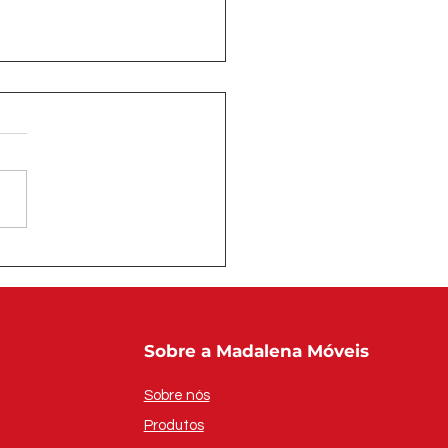
ilia e naturalidade
orial: por que a
ira voltou ao centro
esign de mobiliário
2026
Sobre a Madalena Móveis
Sobre nós
Produtos