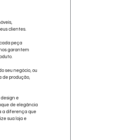
óveis, 
eus clientes.
 cada peça 
imos garantem 
oduto.
o seu negócio, ou 
 de produção, 
design e 
toque de elegância 
a a diferença que 
ze sua loja e 