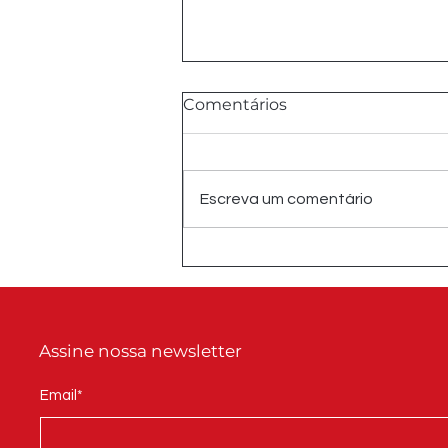
Comentários
Escreva um comentário
Como escolher a altura
ideal dos pés para móveis:
um guia para fabricantes
Assine nossa newsletter
Email*